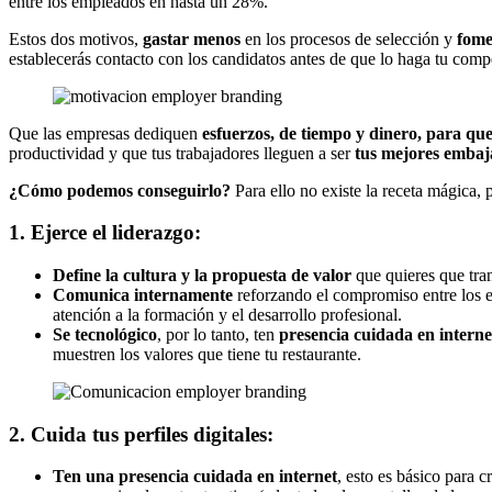
entre los empleados en hasta un 28%.
Estos dos motivos,
gastar menos
en los procesos de selección y
fome
establecerás contacto con los candidatos antes de que lo haga tu comp
Que las empresas dediquen
esfuerzos, de tiempo y dinero, para qu
productividad y que tus trabajadores lleguen a ser
tus mejores embaj
¿Cómo podemos conseguirlo?
Para ello no existe la receta mágica,
1. Ejerce el liderazgo:
Define la cultura y la propuesta de valor
que quieres que tra
Comunica internamente
reforzando el compromiso entre los e
atención a la formación y el desarrollo profesional.
Se tecnológico
, por lo tanto, ten
presencia cuidada en intern
muestren los valores que tiene tu restaurante.
2. Cuida tus perfiles digitales:
Ten una
presencia
cuidada en internet
, esto es básico para 