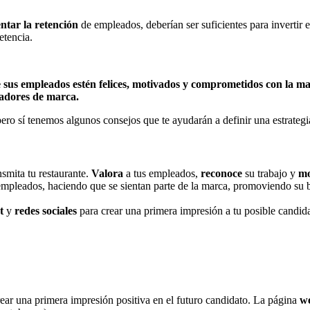
ntar la retención
de empleados, deberían ser suficientes para invertir
etencia.
e sus empleados estén felices, motivados y comprometidos con la m
adores de marca.
 pero sí tenemos algunos consejos que te ayudarán a definir una estrateg
nsmita tu restaurante.
Valora
a tus empleados,
reconoce
su trabajo y
mo
mpleados, haciendo que se sientan parte de la marca, promoviendo su b
et
y
redes sociales
para crear una primera impresión a tu posible candidat
crear una primera impresión positiva en el futuro candidato. La página
w