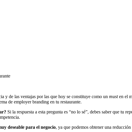
urante
cia y de las ventajas por las que hoy se constituye como un
must
en el m
tema de employer branding en tu restaurante.
jar?
Si la respuesta a esta pregunta es “no lo sé”, debes saber que tu r
ompetencia.
uy deseable para el negocio
, ya que podemos obtener una reducción e