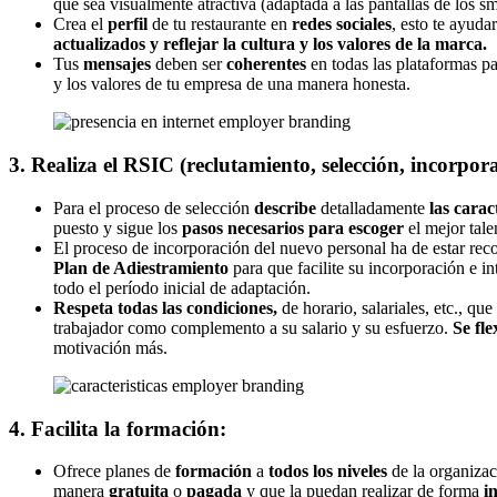
que sea visualmente atractiva (adaptada a las pantallas de los s
Crea el
perfil
de tu restaurante en
redes sociales
, esto te ayuda
actualizados y reflejar la cultura y los valores de la marca.
Tus
mensajes
deben ser
coherentes
en todas las plataformas p
y los valores de tu empresa de una manera honesta.
3. Realiza el RSIC (reclutamiento, selección, incorpo
Para el proceso de selección
describe
detalladamente
las carac
puesto y sigue los
pasos necesarios para escoger
el mejor tale
El proceso de incorporación del nuevo personal ha de estar re
Plan de Adiestramiento
para que facilite su incorporación e int
todo el período inicial de adaptación.
Respeta todas las condiciones,
de horario, salariales, etc., qu
trabajador como complemento a su salario y su esfuerzo.
Se fle
motivación más.
4. Facilita la formación:
Ofrece planes de
formación
a
todos los niveles
de la organizac
manera
gratuita
o
pagada
y que la puedan realizar de forma
i