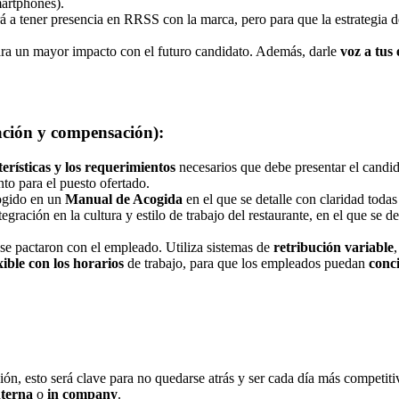
martphones).
rá a tener presencia en RRSS con la marca, pero para que la estrategia d
ara un mayor impacto con el futuro candidato. Además, darle
voz a tus
ración y compensación):
terísticas y los requerimientos
necesarios que debe presentar el candid
nto para el puesto ofertado.
cogido en un
Manual de Acogida
en el que se detalle con claridad todas
egración en la cultura y estilo de trabajo del restaurante, en el que se d
e se pactaron con el empleado. Utiliza sistemas de
retribución variable
xible con los horarios
de trabajo, para que los empleados puedan
conci
ión, esto será clave para no quedarse atrás y ser cada día más competit
nterna
o
in
company
.