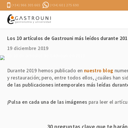
(+34) 966 305 665
(+34) 601 275 690
Los 10 artículos de Gastrouni más leídos durante 20
19 diciembre 2019
Durante 2019 hemos publicado en
nuestro blog
numero
y restauración; pero, entre todos ellos, ¿cuáles han s
de las publicaciones intemporales más leídas durant
¡
Pulsa en cada una de las imágenes
para leer el artíc
30 preguntas clave que te harán